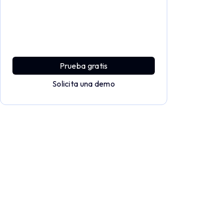
Profundiza y explora todo el
potencial de Applivery
Descubre una plataforma MDM que ofrece
toda la potencia empresarial con sencillez y
sin esfuerzo.
Prueba gratis
Solicita una demo