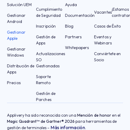
Solución UEM
Ayuda
Cumplimiento
¡Estamos
Vacantes
Gestionar
de Seguridad
Documentación
contrata
Android
Inscripción
Blog
Casos de Éxito
Gestionar
Gestión de
Partners
Eventos y
Apple
Apps
Webinars
Whitepapers
Gestionar
Actualizaciones
Conviértete en
Windows
SO
Socio
Distribución de
Gestionadas
Apps
Soporte
Precios
Remoto
Gestión de
Parches
Applivery ha sido reconocida con una
Mención de honor
en el
Magic Quadrant™ de Gartner® 2026
para herramientas de
Más información
gestión de terminales –
.