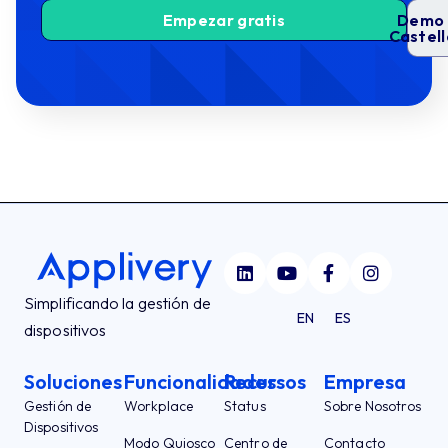
Empezar gratis
Demo 
Castel
Simplificando la gestión de
EN
ES
dispositivos
Soluciones
Funcionalidades
Recursos
Empresa
Gestión de
Workplace
Status
Sobre Nosotros
Dispositivos
Modo Quiosco
Centro de
Contacto