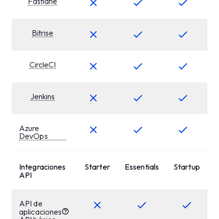
Fastlane
Bitrise
CircleCI
Jenkins
Azure
DevOps
Integraciones
Starter
Essentials
Startup
B
API
API de
aplicaciones