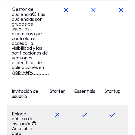
Gestor de
audiencia
Las
audiencias son
grupos de
usuarios
dinámicos que
controlan el
acceso, la
visibilidad y las
notificaciones de
versiones
específicas de
aplicaciones en
Applivery.
Invitación de
Starter
Essentials
Startup
Bu
usuario
Enlace
público de
invitación
Accesible
para