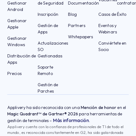
Gestionar
de Seguridad
Documentación
contrata
Android
Inscripción
Blog
Casos de Éxito
Gestionar
Gestión de
Partners
Eventos y
Apple
Apps
Webinars
Whitepapers
Gestionar
Actualizaciones
Conviértete en
Windows
SO
Socio
Distribución de
Gestionadas
Apps
Soporte
Precios
Remoto
Gestión de
Parches
Applivery ha sido reconocida con una
Mención de honor
en el
Magic Quadrant™ de Gartner® 2026
para herramientas de
Más información
gestión de terminales –
.
Applivery cuenta con la confianza de profesionales de TI de todo el
mundo, es reconocida constantemente en G2, ha sido galardonada