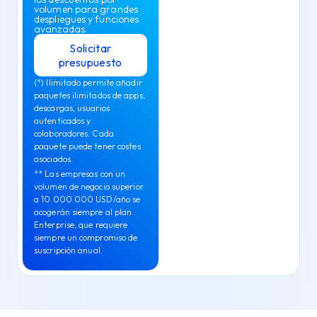
volumen para grandes
despliegues y funciones
avanzadas.
Solicitar
presupuesto
(*) Ilimitado permite añadir
paquetes ilimitados de apps,
descargas, usuarios
autenticados y
colaboradores. Cada
paquete puede tener costes
asociados.
** Las empresas con un
volumen de negocio superior
a 10.000.000 USD/año se
acogerán siempre al plan
Enterprise, que requiere
siempre un compromiso de
suscripción anual.