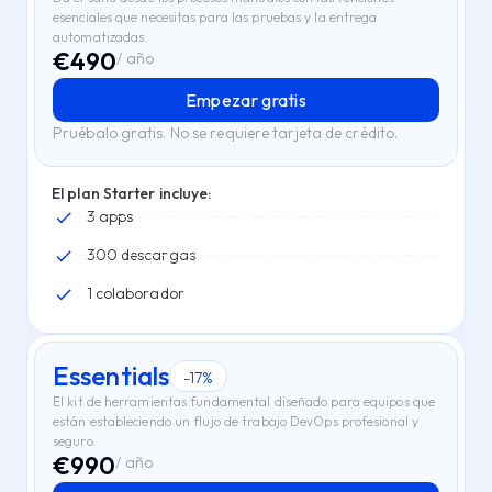
esenciales que necesitas para las pruebas y la entrega
automatizadas.
€
490
/ año
Empezar gratis
Pruébalo gratis. No se requiere tarjeta de crédito.
El plan Starter incluye:
3 apps
300 descargas
1 colaborador
Essentials
-17%
El kit de herramientas fundamental diseñado para equipos que
están estableciendo un flujo de trabajo DevOps profesional y
seguro.
€
990
/ año