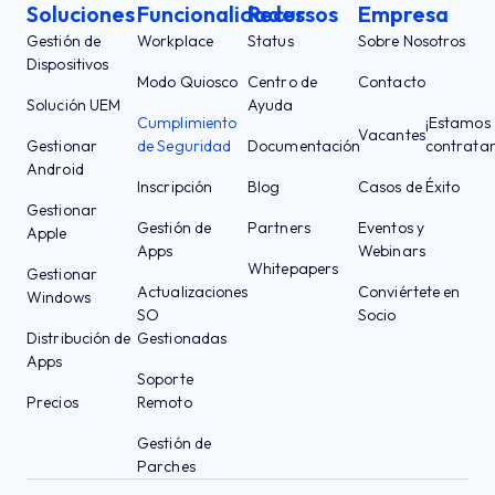
Soluciones
Funcionalidades
Recursos
Empresa
Gestión de
Workplace
Status
Sobre Nosotros
Dispositivos
Modo Quiosco
Centro de
Contacto
Solución UEM
Ayuda
Cumplimiento
¡Estamos
Vacantes
Gestionar
de Seguridad
Documentación
contrata
Android
Inscripción
Blog
Casos de Éxito
Gestionar
Gestión de
Partners
Eventos y
Apple
Apps
Webinars
Whitepapers
Gestionar
Actualizaciones
Conviértete en
Windows
SO
Socio
Distribución de
Gestionadas
Apps
Soporte
Precios
Remoto
Gestión de
Parches