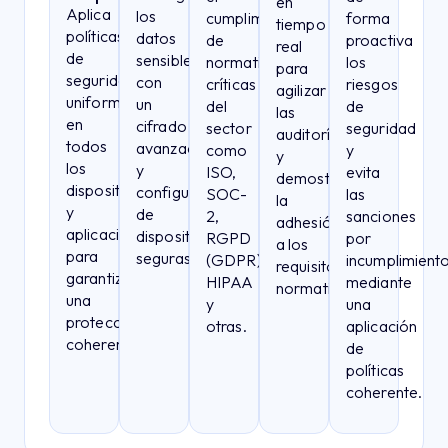
en
Aplica
los
cumplimiento
forma
tiempo
políticas
datos
de
proactiva
real
de
sensibles
normativas
los
para
seguridad
con
críticas
riesgos
agilizar
uniformes
un
del
de
las
en
cifrado
sector
seguridad
auditorías
todos
avanzado
como
y
y
los
y
ISO,
evita
demostrar
dispositivos
configuraciones
SOC-
las
la
y
de
2,
sanciones
adhesión
aplicaciones
dispositivo
RGPD
por
a los
para
seguras.
(GDPR),
incumplimient
requisitos
garantizar
HIPAA
mediante
normativos.
una
y
una
protección
otras.
aplicación
coherente.
de
políticas
coherente.