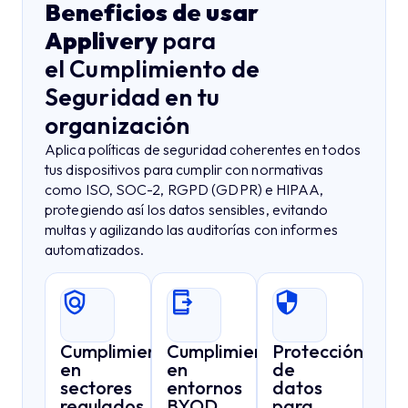
Beneficios de usar
Applivery
para
el Cumplimiento de
Seguridad en tu
organización
Aplica políticas de seguridad coherentes en todos
tus dispositivos para cumplir con normativas
como ISO, SOC-2, RGPD (GDPR) e HIPAA,
protegiendo así los datos sensibles, evitando
multas y agilizando las auditorías con informes
automatizados.
Cumplimiento
Cumplimiento
Protección
en
en
de
sectores
entornos
datos
regulados
BYOD
para