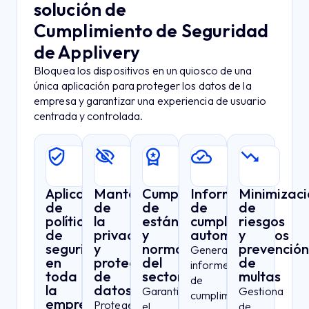
solución de
Cumplimiento de Seguridad
de Applivery
Bloquea los dispositivos en un quiosco de una
única aplicación para proteger los datos de la
empresa y garantizar una experiencia de usuario
centrada y controlada.
Aplicación
Mantenimiento
Cumplimiento
Informes
Minimizaci
de
de
de
de
de
políticas
la
estándares
cumplimiento
riesgos
de
privacidad
y
automatizados
y
seguridad
y
normativas
prevención
Genera
en
protección
del
de
informes
toda
de
sector
multas
de
la
datos
Garantiza
Gestiona
cumplimiento
empresa
Protege
el
de