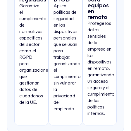
equipos
Garantiza
Aplica
en
el
políticas de
remoto
cumplimiento
seguridad
Protege los
de
en los
datos
normativas
dispositivos
sensibles
específicas
personales
de la
del sector,
que se usan
empresa en
como el
para
los
RGPD,
trabajar,
dispositivos
para
garantizando
en remoto,
organizaciones
el
garantizando
que
cumplimiento
un acceso
gestionan
sin vulnerar
seguro y el
datos de
la
cumplimiento
ciudadanos
privacidad
de las
de la UE.
del
políticas
empleado.
internas.