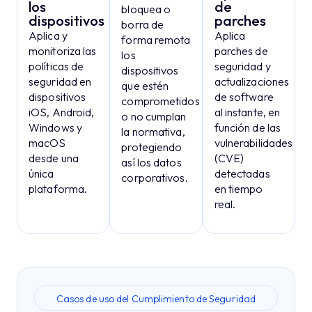
los
de
bloquea o
dispositivos
parches
borra de
Aplica y
Aplica
forma remota
monitoriza las
parches de
los
políticas de
seguridad y
dispositivos
seguridad en
actualizaciones
que estén
dispositivos
de software
comprometidos
iOS, Android,
al instante, en
o no cumplan
Windows y
función de las
la normativa,
macOS
vulnerabilidades
protegiendo
desde una
(CVE)
así los datos
única
detectadas
corporativos.
plataforma.
en tiempo
real.
Casos de uso del Cumplimiento de Seguridad