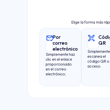
Elige la forma más ráp
Por
Códi
correo
QR
electrónico
Simplement
Simplemente haz
escanea el
clic en el enlace
código QR o
proporcionado
acceso.
en el correo
electrónico.