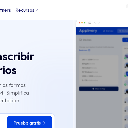
tners
Recursos
scribir
rios
rias formas
M. Simplifica
entación.
Prueba gratis