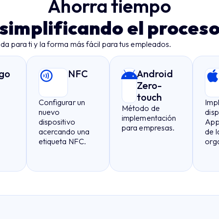
Ahorra tiempo
simplificando el proces
ida para ti y la forma más fácil para tus empleados.
go
NFC
Android
Zero-
touch
e
Configurar un
Imp
Método de
nuevo
disp
implementación
dispositivo
App
para empresas.
acercando una
de l
etiqueta NFC.
org