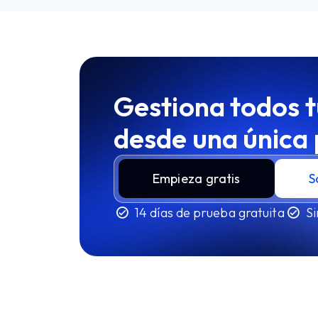
Gestiona todos t
desde una única
Empieza gratis
S
14 días de prueba gratuita
Si