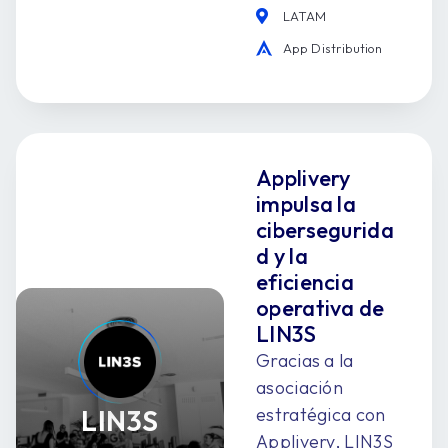
LATAM
App Distribution
Applivery
impulsa la
cibersegurida
d y la
eficiencia
operativa de
LIN3S
Gracias a la
asociación
LIN3S
estratégica con
Applivery, LIN3S