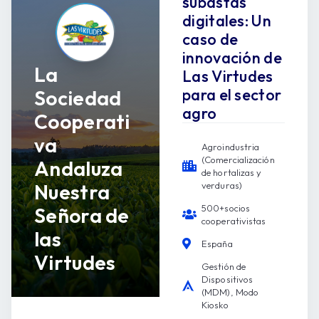
subastas
digitales: Un
caso de
innovación de
La
Las Virtudes
para el sector
Sociedad
agro
Cooperati
va
Agroindustria
(Comercialización
Andaluza
de hortalizas y
Nuestra
verduras)
500+socios
Señora de
cooperativistas
las
España
Virtudes
Gestión de
Dispositivos
(MDM), Modo
Kiosko