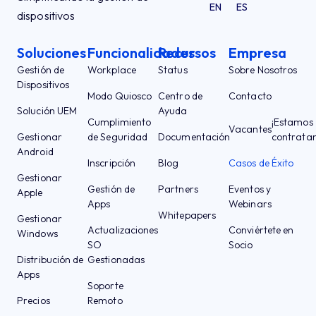
EN
ES
dispositivos
Soluciones
Funcionalidades
Recursos
Empresa
Gestión de
Workplace
Status
Sobre Nosotros
Dispositivos
Modo Quiosco
Centro de
Contacto
Solución UEM
Ayuda
Cumplimiento
¡Estamos
Vacantes
Gestionar
de Seguridad
Documentación
contrata
Android
Inscripción
Blog
Casos de Éxito
Gestionar
Gestión de
Partners
Eventos y
Apple
Apps
Webinars
Whitepapers
Gestionar
Actualizaciones
Conviértete en
Windows
SO
Socio
Distribución de
Gestionadas
Apps
Soporte
Precios
Remoto