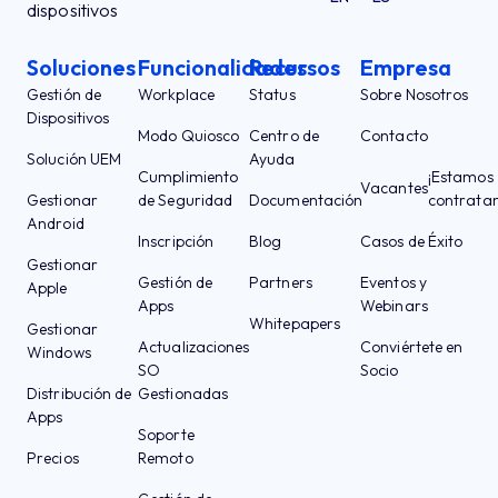
dispositivos
Soluciones
Funcionalidades
Recursos
Empresa
Gestión de
Workplace
Status
Sobre Nosotros
Dispositivos
Modo Quiosco
Centro de
Contacto
Solución UEM
Ayuda
Cumplimiento
¡Estamos
Vacantes
Gestionar
de Seguridad
Documentación
contrata
Android
Inscripción
Blog
Casos de Éxito
Gestionar
Gestión de
Partners
Eventos y
Apple
Apps
Webinars
Whitepapers
Gestionar
Actualizaciones
Conviértete en
Windows
SO
Socio
Distribución de
Gestionadas
Apps
Soporte
Precios
Remoto