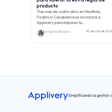
faz
producto
Tras más de cuatro años en Nexthink,
rte de
Federico Casabianca se incorpora a
su...
Applivery para impulsar la...
agosto de 2026
Virginia Bisono
30 de julio de 202
Simplificando la gestión 