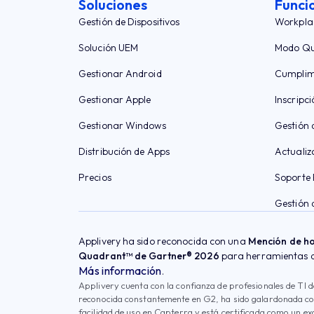
Soluciones
Funci
Gestión de Dispositivos
Workpla
Solución UEM
Modo Qu
Gestionar Android
Cumplim
Gestionar Apple
Inscripci
Gestionar Windows
Gestión 
Distribución de Apps
Actualiz
Precios
Soporte
Gestión 
Applivery ha sido reconocida con una
Mención de h
Quadrant™ de Gartner® 2026
para herramientas de
Más información
.
Applivery cuenta con la confianza de profesionales de TI d
reconocida constantemente en G2, ha sido galardonada con
facilidad de uso en Capterra y está certificada como un ex