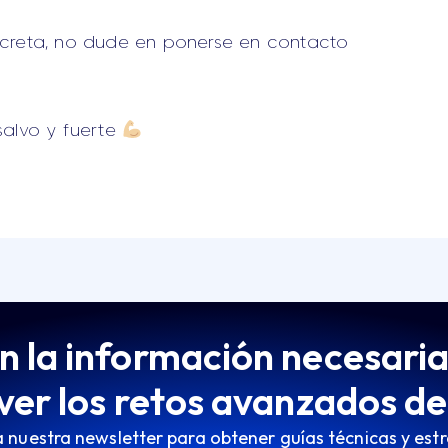
ncreta, no dude en ponerse en contacto
salvo y fuerte
 la información necesari
ver los retos avanzados d
 nuestra newsletter para obtener guías técnicas y est