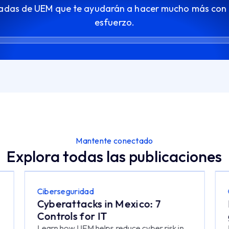
adas de UEM que te ayudarán a hacer mucho más con
esfuerzo.
Mantente conectado
Explora todas las publicaciones
Ciberseguridad
Cyberattacks in Mexico: 7
Controls for IT
Learn how UEM helps reduce cyber risk in