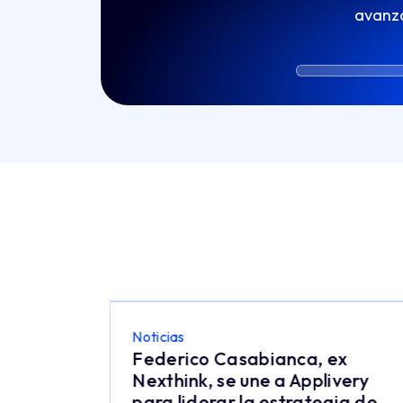
avanz
Noticias
26:
Federico Casabianca, ex
a y
Nexthink, se une a Applivery
para liderar la estrategia de