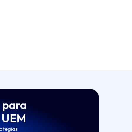
a para
e UEM
rategias