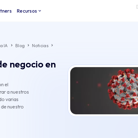
tners
Recursos
a IA
Blog
Noticias
de negocio en
n el
rar a nuestros
do varias
 de nuestro