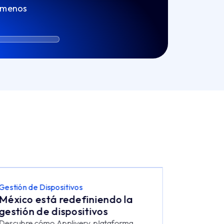
 menos
Gestión de Dispositivos
Gestión de
México está redefiniendo la
La Casa
gestión de dispositivos
criptog
Descubre cómo Applivery, plataforma
La Casa Bl