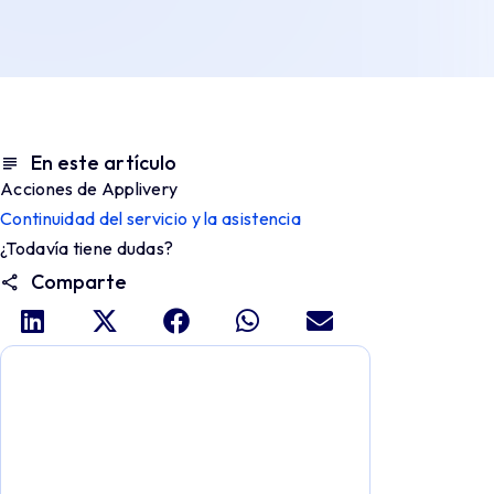
En este artículo
Acciones de Applivery
Continuidad del servicio y la asistencia
¿Todavía tiene dudas?
Comparte
Profundiza y explora todo el
potencial de Applivery
Descubre una plataforma MDM que ofrece
toda la potencia empresarial con sencillez y
sin esfuerzo.