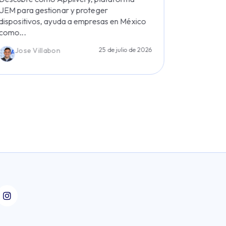
UEM para gestionar y proteger
Descubre c
dispositivos, ayuda a empresas en México
gestión de.
como...
Jaime 
Jose Villabon
25 de julio de 2026