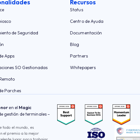
onalidades
Recursos
ce
Status
iosco
Centro de Ayuda
iento de Seguridad
Documentación
ón
Blog
de Apps
Partners
aciones SO Gestionadas
Whitepapers
 Remoto
de Parches
onor
en el
Magic
 gestión de terminales –
e todo el mundo, es
 el premio a la mejor
celente lugar para trabajar.