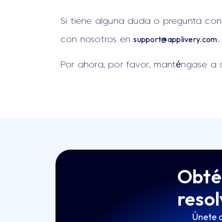
Si tiene alguna duda o pregunta co
support@applivery.com
.
con nosotros en
Por ahora, por favor, manténgase a 
Obtén
resol
Únete a