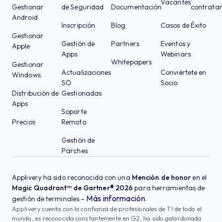
Vacantes
Gestionar
de Seguridad
Documentación
contrata
Android
Inscripción
Blog
Casos de Éxito
Gestionar
Gestión de
Partners
Eventos y
Apple
Apps
Webinars
Whitepapers
Gestionar
Actualizaciones
Conviértete en
Windows
SO
Socio
Distribución de
Gestionadas
Apps
Soporte
Precios
Remoto
Gestión de
Parches
Applivery ha sido reconocida con una
Mención de honor
en el
Magic Quadrant™ de Gartner® 2026
para herramientas de
Más información
gestión de terminales –
.
Applivery cuenta con la confianza de profesionales de TI de todo el
mundo, es reconocida constantemente en G2, ha sido galardonada