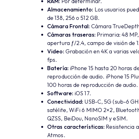
RAM:
Por determinar.
Almacenamiento:
Los usuarios pue
de 138, 256 o 512 GB.
Cámara Frontal:
Cámara TrueDepth d
Cámaras traseras:
Primaria: 48 MP, 
apertura ƒ/2.4, campo de visión de 12
Video:
Grabación en 4K a varias velo
fps.
Batería:
iPhone 15 hasta 20 horas de
reproducción de audio. iPhone 15 Plu
100 horas de reproducción de audio.
Software:
iOS 17.
Conectividad:
USB-C, 5G (sub-6 GHz
satélite, WiFi 6 MIMO 2×2, Bluetoo
QZSS, BeiDou, NanoSIM y eSIM.
Otras características:
Resistencia a
Atmos.