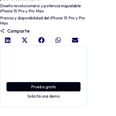
Diseño revolucionario y potencia inigualable:
iPhone 15 Pro y Pro Max
Precios y disponibilidad del iPhone 15 Pro y Pro
Max
Comparte
Profundiza y explora todo el
potencial de Applivery
Descubre una plataforma MDM que ofrece
toda la potencia empresarial con sencillez y
sin esfuerzo.
Prueba gratis
Solicita una demo