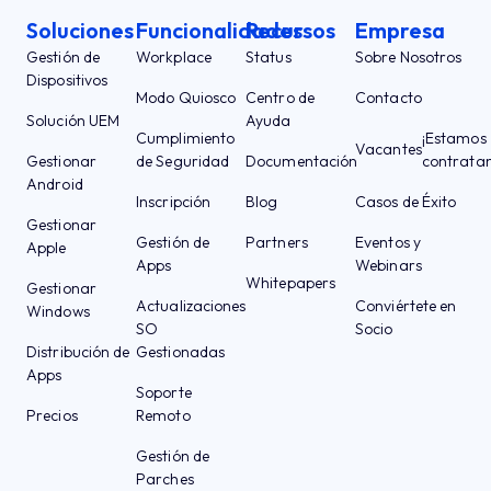
Soluciones
Funcionalidades
Recursos
Empresa
Gestión de
Workplace
Status
Sobre Nosotros
Dispositivos
Modo Quiosco
Centro de
Contacto
Solución UEM
Ayuda
Cumplimiento
¡Estamos
Vacantes
Gestionar
de Seguridad
Documentación
contrata
Android
Inscripción
Blog
Casos de Éxito
Gestionar
Gestión de
Partners
Eventos y
Apple
Apps
Webinars
Whitepapers
Gestionar
Actualizaciones
Conviértete en
Windows
SO
Socio
Distribución de
Gestionadas
Apps
Soporte
Precios
Remoto
Gestión de
Parches