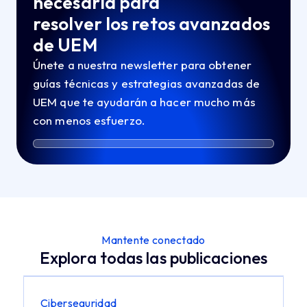
necesaria para
resolver los retos avanzados
de UEM
Únete a nuestra newsletter para obtener
guías técnicas y estrategias avanzadas de
UEM que te ayudarán a hacer mucho más
con menos esfuerzo.
Mantente conectado
Explora todas las publicaciones
Ciberseguridad