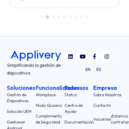
Simplificando la gestión de
EN
ES
dispositivos
Soluciones
Funcionalidades
Recursos
Empresa
Gestión de
Workplace
Status
Sobre Nosotros
Dispositivos
Modo Quiosco
Centro de
Contacto
Solución UEM
Ayuda
Cumplimiento
¡Estamos
Vacantes
Gestionar
de Seguridad
Documentación
contrata
Android