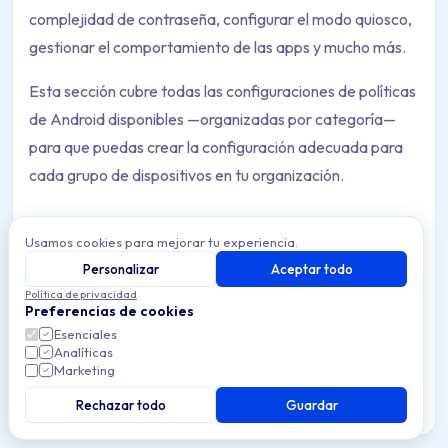
complejidad de contraseña, configurar el modo quiosco,
gestionar el comportamiento de las apps y mucho más.
Esta sección cubre todas las configuraciones de políticas
de Android disponibles —organizadas por categoría—
para que puedas crear la configuración adecuada para
cada grupo de dispositivos en tu organización.
Usamos cookies para mejorar tu experiencia.
Personalizar
Aceptar todo
Agente
Política de privacidad
Archive Contents: Políticas
Preferencias de cookies
El agente MDM Android de Applivery — características,
configuración, geolocalización y cómo mejora la gestión
Esenciales
Analíticas
de dispositivos y la seguridad en Android.
This collection contains 22 articles across 1 sections: Políticas.
Marketing
Topics covered: Agente, Check Point Harmony VPN, Configurar 
Rechazar todo
Guardar
12 min de lectura
Android