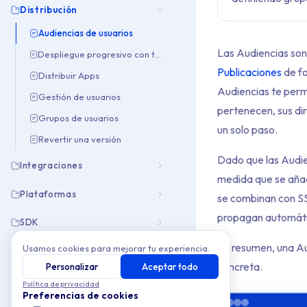
Distribución
Audiencias de usuarios
Las Audiencias son 
Despliegue progresivo con tags
Publicaciones
de fo
Distribuir Apps
Audiencias te perm
Gestión de usuarios
pertenecen, sus di
Grupos de usuarios
un solo paso.
Revertir una versión
Dado que las Audie
Integraciones
medida que se aña
Plataformas
se combinan con S
propagan automáti
SDK
En resumen, una Au
Usamos cookies para mejorar tu experiencia.
Resolución de problemas
concreta.
Personalizar
Aceptar todo
Política de privacidad
Preferencias de cookies