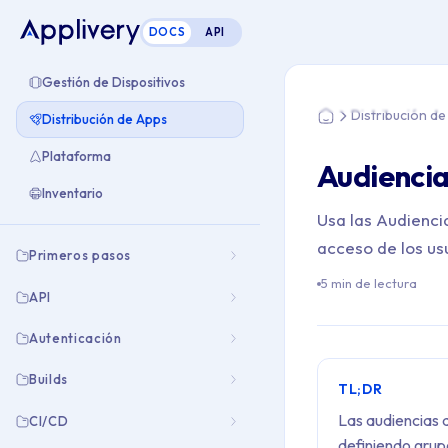
DOCS
API
Estás aquí: Home > 
Gestión de Dispositivos
Distribución d
Distribución de Apps
Home
Plataforma
Audiencia
Inventario
Usa las Audiencia
acceso de los usu
Primeros pasos
5 min de lectura
API
Autenticación
Builds
TL;DR
Las audiencias d
CI/CD
definiendo grupo