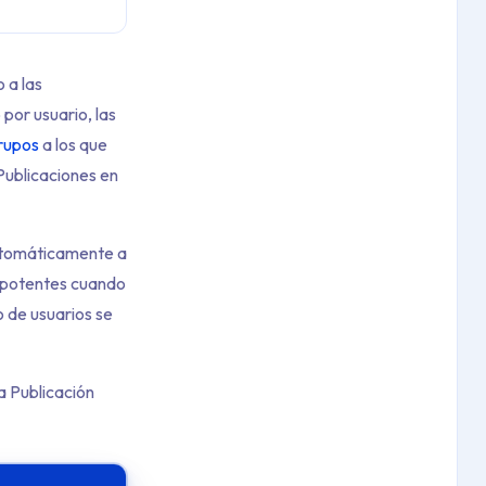
 a las
por usuario, las
rupos
a los que
Publicaciones en
automáticamente a
 potentes cuando
o de usuarios se
a Publicación