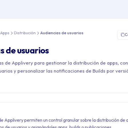
Distribución de Apps > Distribución > Audiencias de usuarios
e Apps
Distribución
Audiencias de usuarios
C
s de usuarios
s de Applivery para gestionar la distribución de apps, con
arios y personalizar las notificaciones de Builds por versi
e Applivery permiten un control granular sobre la distribución de 
s de usuarios y asignándoles apps, builds o publicaciones.