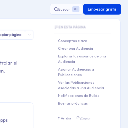
Empezar gratis
Buscar
K
⌘
Document Outline
EN ESTA PÁGINA
This document contains 7 main sections a
opiar página
Key topics covered: Conceptos clave, Crea
Conceptos clave
Section hierarchy:
Crear una Audiencia
1. Conceptos clave

Explorar los usuarios de una
2. Crear una Audiencia

Audiencia
trolar el
3. Explorar los usuarios de u
Asignar Audiencias a
ón.
4. Asignar Audiencias a Publi
Publicaciones
5. Ver las Publicaciones aso
Ver las Publicaciones
6. Notificaciones de Builds

asociadas a una Audiencia
7. Buenas prácticas
Notificaciones de Builds
Buenas prácticas
Arriba
Copiar
apps