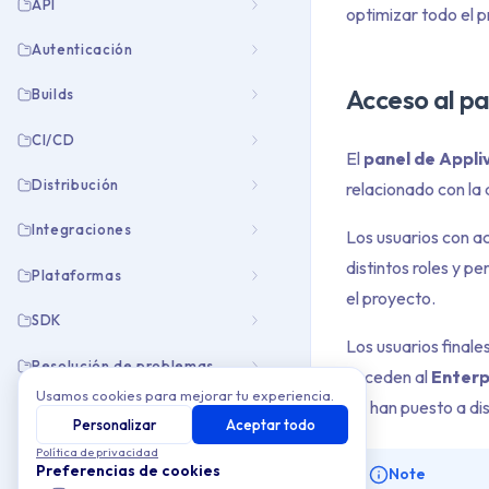
API
optimizar todo el 
Autenticación
Acceso al pa
Builds
CI/CD
El
panel de Appli
Distribución
relacionado con la 
Integraciones
Los usuarios con a
distintos roles y p
Plataformas
el proyecto.
SDK
Los usuarios final
Resolución de problemas
acceden al
Enterp
Usamos cookies para mejorar tu experiencia.
les han puesto a di
Personalizar
Aceptar todo
Política de privacidad
Preferencias de cookies
Note