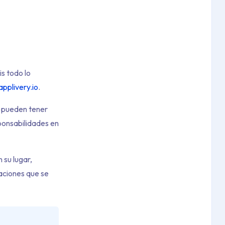
is todo lo
applivery.io
.
 pueden tener
sponsabilidades en
 su lugar,
aciones que se