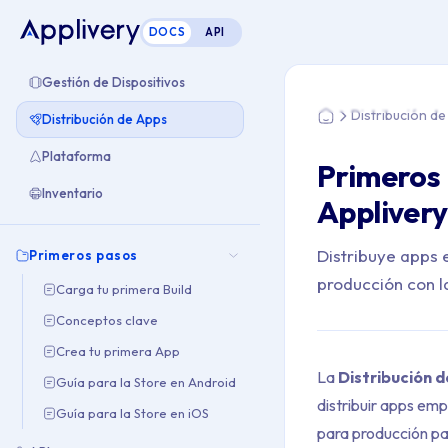
DOCS
API
Estás aquí: Home >
Gestión de Dispositivos
Distribución d
Distribución de Apps
Home
Plataforma
Primeros 
Inventario
Applivery
Distribuye apps 
Primeros pasos
producción con l
Carga tu primera Build
Conceptos clave
Crea tu primera App
La
Distribución 
Guía para la Store en Android
distribuir apps emp
Guía para la Store en iOS
para producción pa