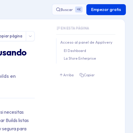
Empezar gratis
Buscar
K
⌘
Document Outline
EN ESTA PÁGINA
This document contains 1 main sections an
opiar página
Key topics covered: Acceso al panel de A
Acceso al panel de Applivery
Section hierarchy:
 usando
El Dashboard
1. Acceso al panel de Applive
La Store Enterprise
   1.1. El Dashboard

   1.2. La Store Enterprise
ilds en
Arriba
Copiar
si necesitas
r Builds listas
y segura para