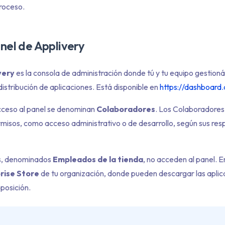
proceso.
nel de Applivery
very
es la consola de administración donde tú y tu equipo gestioná
distribución de aplicaciones. Está disponible en
https://dashboard.
cceso al panel se denominan
Colaboradores
. Los Colaboradores
ermisos, como acceso administrativo o de desarrollo, según sus re
es, denominados
Empleados de la tienda
, no acceden al panel. En
rise Store
de tu organización, donde pueden descargar las aplic
sposición.