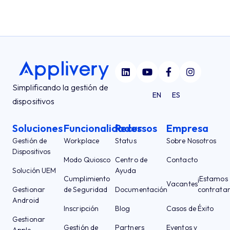
Simplificando la gestión de
EN
ES
dispositivos
Soluciones
Funcionalidades
Recursos
Empresa
Gestión de
Workplace
Status
Sobre Nosotros
Dispositivos
Modo Quiosco
Centro de
Contacto
Solución UEM
Ayuda
Cumplimiento
¡Estamos
Vacantes
Gestionar
de Seguridad
Documentación
contrata
Android
Inscripción
Blog
Casos de Éxito
Gestionar
Gestión de
Partners
Eventos y
Apple