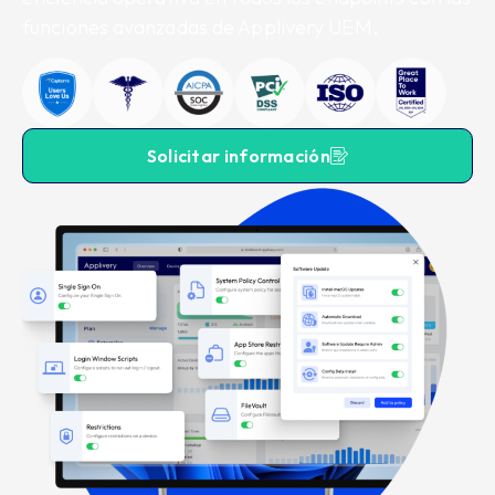
funciones avanzadas de Applivery UEM.
Solicitar información