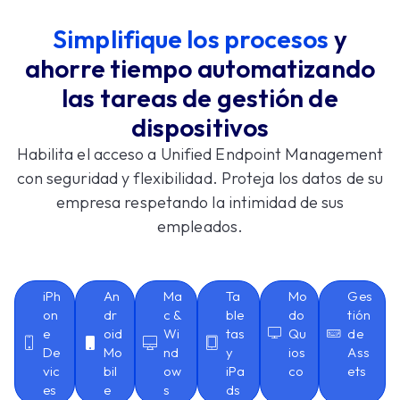
Simplifique los procesos
y
ahorre tiempo automatizando
las tareas de gestión de
dispositivos
Habilita el acceso a Unified Endpoint Management
con seguridad y flexibilidad. Proteja los datos de su
empresa respetando la intimidad de sus
empleados.
iPh
An
Ma
Ta
Mo
Ges
on
dr
c &
ble
do
tión
e
oid
Wi
tas
Qu
de
De
Mo
nd
y
ios
Ass
vic
bil
ow
iPa
co
ets
es
e
s
ds