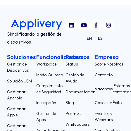
Simplificando la gestión de
EN
ES
dispositivos
Soluciones
Funcionalidades
Recursos
Empresa
Gestión de
Workplace
Status
Sobre Nosotros
Dispositivos
Modo Quiosco
Centro de
Contacto
Solución UEM
Ayuda
Cumplimiento
¡Estamos
Vacantes
Gestionar
de Seguridad
Documentación
contrata
Android
Inscripción
Blog
Casos de Éxito
Gestionar
Gestión de
Partners
Eventos y
Apple
Apps
Webinars
Whitepapers
Gestionar
Actualizaciones
Conviértete en