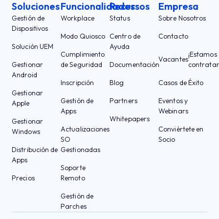
Soluciones
Funcionalidades
Recursos
Empresa
Gestión de
Workplace
Status
Sobre Nosotros
Dispositivos
Modo Quiosco
Centro de
Contacto
Solución UEM
Ayuda
Cumplimiento
¡Estamos
Vacantes
Gestionar
de Seguridad
Documentación
contrata
Android
Inscripción
Blog
Casos de Éxito
Gestionar
Gestión de
Partners
Eventos y
Apple
Apps
Webinars
Whitepapers
Gestionar
Actualizaciones
Conviértete en
Windows
SO
Socio
Distribución de
Gestionadas
Apps
Soporte
Precios
Remoto
Gestión de
Parches