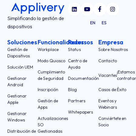
Simplificando la gestión de
EN
ES
dispositivos
Soluciones
Funcionalidades
Recursos
Empresa
Gestión de
Workplace
Status
Sobre Nosotros
Dispositivos
Modo Quiosco
Centro de
Contacto
Solución UEM
Ayuda
Cumplimiento
¡Estamos
Vacantes
Gestionar
de Seguridad
Documentación
contrata
Android
Inscripción
Blog
Casos de Éxito
Gestionar
Gestión de
Partners
Eventos y
Apple
Apps
Webinars
Whitepapers
Gestionar
Actualizaciones
Conviértete en
Windows
SO
Socio
Distribución de
Gestionadas