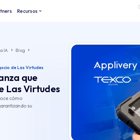
tners
Recursos
a IA
Blog
gocio de Las Virtudes
ianza que
e Las Virtudes
onoce cómo
garantizando su