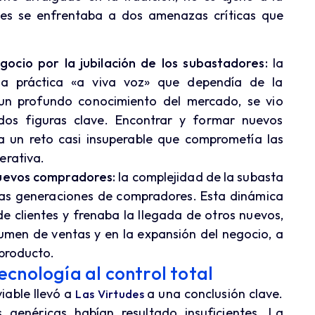
des se enfrentaba a dos amenazas críticas que
gocio por la jubilación de los subastadores:
la
una práctica «a viva voz» que dependía de la
 un profundo conocimiento del mercado, se vio
dos figuras clave. Encontrar y formar nuevos
ra un reto casi insuperable que comprometía las
erativa.
nuevos compradores:
la complejidad de la subasta
vas generaciones de compradores. Esta dinámica
 clientes y frenaba la llegada de otros nuevos,
umen de ventas y en la expansión del negocio, a
 producto.
tecnología al control total
iable llevó a
a una conclusión clave.
Las Virtudes
 genéricas habían resultado insuficientes. La