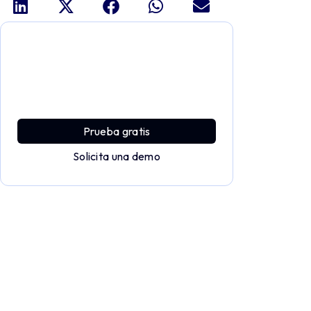
Profundiza y explora todo el
potencial de Applivery
Descubre una plataforma MDM que ofrece
toda la potencia empresarial con sencillez y
sin esfuerzo.
Prueba gratis
Solicita una demo