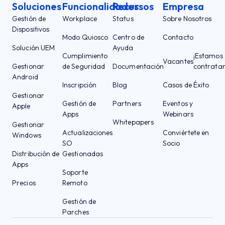
Soluciones
Funcionalidades
Recursos
Empresa
Gestión de
Workplace
Status
Sobre Nosotros
Dispositivos
Modo Quiosco
Centro de
Contacto
Solución UEM
Ayuda
Cumplimiento
¡Estamos
Vacantes
Gestionar
de Seguridad
Documentación
contrata
Android
Inscripción
Blog
Casos de Éxito
Gestionar
Gestión de
Partners
Eventos y
Apple
Apps
Webinars
Whitepapers
Gestionar
Actualizaciones
Conviértete en
Windows
SO
Socio
Distribución de
Gestionadas
Apps
Soporte
Precios
Remoto
Gestión de
Parches