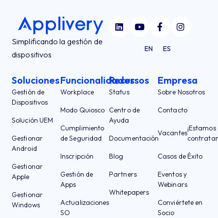
Simplificando la gestión de
EN
ES
dispositivos
Soluciones
Funcionalidades
Recursos
Empresa
Gestión de
Workplace
Status
Sobre Nosotros
Dispositivos
Modo Quiosco
Centro de
Contacto
Solución UEM
Ayuda
Cumplimiento
¡Estamos
Vacantes
Gestionar
de Seguridad
Documentación
contrata
Android
Inscripción
Blog
Casos de Éxito
Gestionar
Gestión de
Partners
Eventos y
Apple
Apps
Webinars
Whitepapers
Gestionar
Actualizaciones
Conviértete en
Windows
SO
Socio