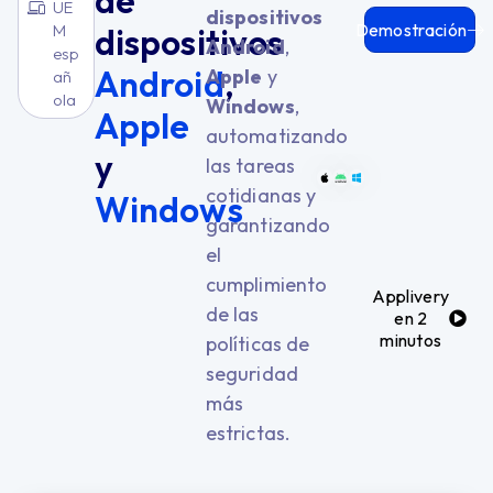
de
UE
dispositivos
Demostración
M
dispositivos
Android
,
esp
Android
,
Apple
y
añ
ola
Windows
,
Apple
automatizando
y
las tareas
cotidianas y
Windows
garantizando
el
cumplimiento
Applivery
de las
en 2
minutos
políticas de
seguridad
más
estrictas.