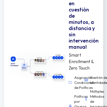
en
cuestión
de
minutos, a
distancia y
sin
intervención
manual
Smart
Enrollment &
Zero Touch
Asignación
Gestión d
Condicional
Identidad
de Políticas
Múltiples
Políticas
Métodos
por
de
Grupos
Inscripció