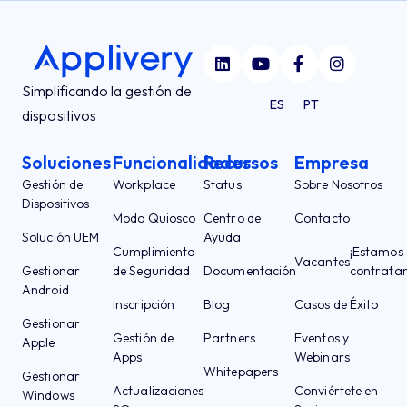
Simplificando la gestión de
ES
PT
dispositivos
Soluciones
Funcionalidades
Recursos
Empresa
Gestión de
Workplace
Status
Sobre Nosotros
Dispositivos
Modo Quiosco
Centro de
Contacto
Solución UEM
Ayuda
Cumplimiento
¡Estamos
Vacantes
Gestionar
de Seguridad
Documentación
contrata
Android
Inscripción
Blog
Casos de Éxito
Gestionar
Gestión de
Partners
Eventos y
Apple
Apps
Webinars
Whitepapers
Gestionar
Actualizaciones
Conviértete en
Windows