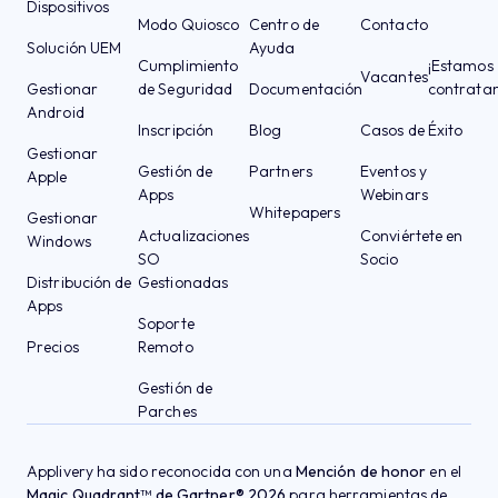
Dispositivos
Modo Quiosco
Centro de
Contacto
Solución UEM
Ayuda
Cumplimiento
¡Estamos
Vacantes
Gestionar
de Seguridad
Documentación
contrata
Android
Inscripción
Blog
Casos de Éxito
Gestionar
Gestión de
Partners
Eventos y
Apple
Apps
Webinars
Whitepapers
Gestionar
Actualizaciones
Conviértete en
Windows
SO
Socio
Distribución de
Gestionadas
Apps
Soporte
Precios
Remoto
Gestión de
Parches
Applivery ha sido reconocida con una
Mención de honor
en el
Magic Quadrant™ de Gartner® 2026
para herramientas de