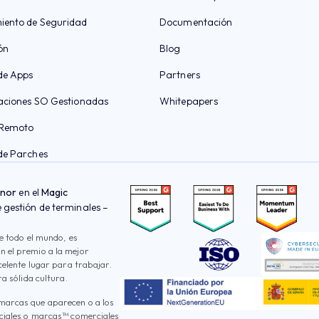
iento de Seguridad
Documentación
ón
Blog
de Apps
Partners
aciones SO Gestionadas
Whitepapers
 Remoto
de Parches
onor
en el
Magic
gestión de terminales –
e todo el mundo, es
 el premio a la mejor
celente lugar para trabajar.
a sólida cultura.
marcas que aparecen o a los
rciales o marcas™ comerciales