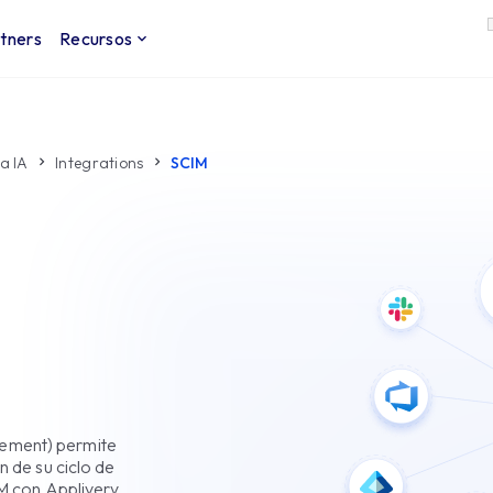
tners
Recursos
a IA
Integrations
SCIM
ement) permite
n de su ciclo de
IM con Applivery,