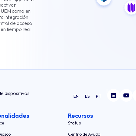
sactivar
en UEM como en
ta integración
ontrol de acceso
 en tiempo real
de dispositivos
EN
ES
PT
onalidades
Recursos
ce
Status
iosco
Centro de Ayuda