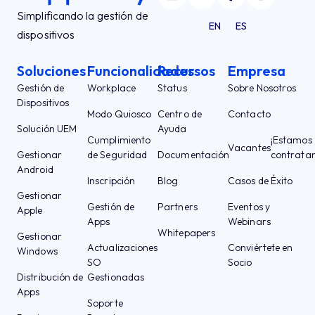
Simplificando la gestión de
EN
ES
dispositivos
Soluciones
Funcionalidades
Recursos
Empresa
Gestión de
Workplace
Status
Sobre Nosotros
Dispositivos
Modo Quiosco
Centro de
Contacto
Solución UEM
Ayuda
Cumplimiento
¡Estamos
Vacantes
Gestionar
de Seguridad
Documentación
contrata
Android
Inscripción
Blog
Casos de Éxito
Gestionar
Gestión de
Partners
Eventos y
Apple
Apps
Webinars
Whitepapers
Gestionar
Actualizaciones
Conviértete en
Windows
SO
Socio
Distribución de
Gestionadas
Apps
Soporte