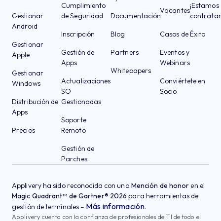
Cumplimiento
¡Estamos
Vacantes
Gestionar
de Seguridad
Documentación
contrata
Android
Inscripción
Blog
Casos de Éxito
Gestionar
Gestión de
Partners
Eventos y
Apple
Apps
Webinars
Whitepapers
Gestionar
Actualizaciones
Conviértete en
Windows
SO
Socio
Distribución de
Gestionadas
Apps
Soporte
Precios
Remoto
Gestión de
Parches
Applivery ha sido reconocida con una
Mención de honor
en el
Magic Quadrant™ de Gartner® 2026
para herramientas de
Más información
gestión de terminales –
.
Applivery cuenta con la confianza de profesionales de TI de todo el