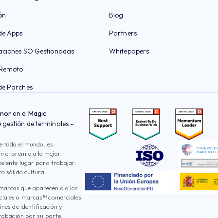
ón
Blog
de Apps
Partners
aciones SO Gestionadas
Whitepapers
 Remoto
de Parches
onor
en el
Magic
gestión de terminales –
e todo el mundo, es
 el premio a la mejor
celente lugar para trabajar.
a sólida cultura.
marcas que aparecen o a los
rciales o marcas™ comerciales
nes de identificación y
probación por su parte.