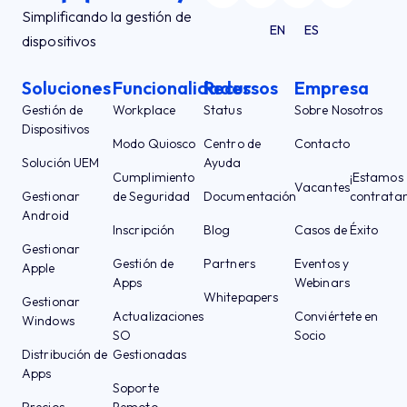
Simplificando la gestión de
EN
ES
dispositivos
Soluciones
Funcionalidades
Recursos
Empresa
Gestión de
Workplace
Status
Sobre Nosotros
Dispositivos
Modo Quiosco
Centro de
Contacto
Solución UEM
Ayuda
Cumplimiento
¡Estamos
Vacantes
Gestionar
de Seguridad
Documentación
contrata
Android
Inscripción
Blog
Casos de Éxito
Gestionar
Gestión de
Partners
Eventos y
Apple
Apps
Webinars
Whitepapers
Gestionar
Actualizaciones
Conviértete en
Windows
SO
Socio
Distribución de
Gestionadas
Apps
Soporte