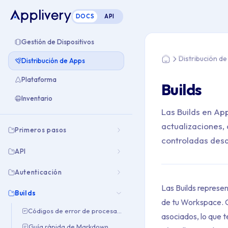
DOCS
API
Estás aquí: Home > 
Gestión de Dispositivos
Distribución d
Distribución de Apps
Home
Plataforma
Builds
Inventario
Las Builds en Ap
actualizaciones,
Primeros pasos
controladas desd
API
Autenticación
Las Builds represen
Builds
de tu Workspace. C
Códigos de error de procesamiento
asociados, lo que t
Guía rápida de Markdown