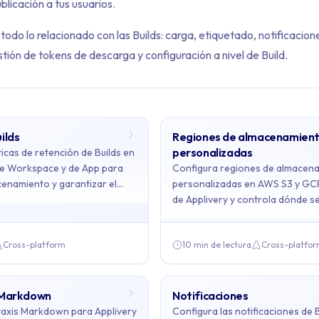
licación a tus usuarios.
todo lo relacionado con las Builds: carga, etiquetado, notificacion
ión de tokens de descarga y configuración a nivel de Build.
ilds
Regiones de almacenamien
ents: Builds
personalizadas
ticas de retención de Builds en
 de Workspace y de App para
Configura regiones de almacen
cenamiento y garantizar el
personalizadas en AWS S3 y GCP
ains 6 articles across 1 sections: Builds.
s más recientes.
de Applivery y controla dónde s
archivos de Builds.
tención de Builds, Regiones de almacenamiento personalizadas, 
Cross-platform
10 min de lectura
Cross-platfo
Builds
- Configura las políticas de retención de Builds en Applive
 Markdown
Notificaciones
taxis Markdown para Applivery
Configura las notificaciones de 