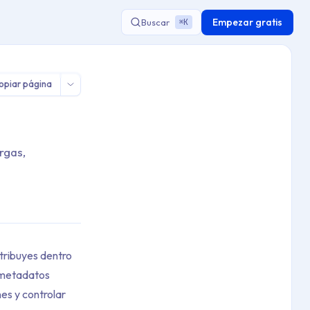
Empezar gratis
Buscar
K
⌘
opiar página
rgas,
stribuyes dentro
s metadatos
es y controlar