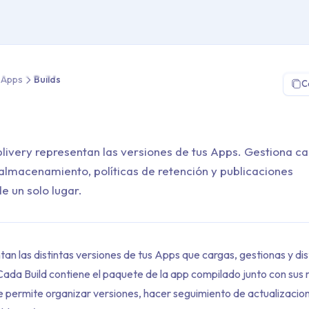
Distribución de Apps > Builds
e Apps
Builds
C
plivery representan las versiones de tus Apps. Gestiona ca
 almacenamiento, políticas de retención y publicaciones
e un solo lugar.
tan las distintas versiones de tus Apps que cargas, gestionas y di
ada Build contiene el paquete de la app compilado junto con su
e permite organizar versiones, hacer seguimiento de actualizacion