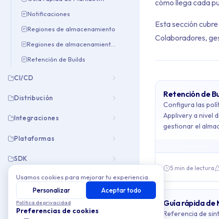
cómo llega cada pub
Notificaciones
Esta sección cubre 
Regiones de almacenamiento
Colaboradores, gest
Regiones de almacenamiento personalizadas
Retención de Builds
CI/CD
Retención de Bu
Distribución
Archive Cont
Configura las polí
Applivery a nivel
Integraciones
gestionar el alma
This collection cont
acceso a las Build
Plataformas
Topics covered: Re
SDK
5 min de lectura
Usamos cookies para mejorar tu experiencia.
Article listing:
Resolución de problemas
Personalizar
Aceptar todo
Retención de 
Guía rápida de
Política de privacidad
Preferencias de cookies
Referencia de sin