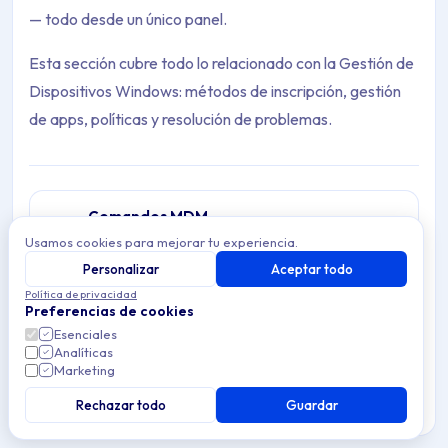
— todo desde un único panel.
Esta sección cubre todo lo relacionado con la Gestión de
Dispositivos Windows: métodos de inscripción, gestión
de apps, políticas y resolución de problemas.
Comandos MDM
Comandos remotos para dispositivos Windows
Usamos cookies para mejorar tu experiencia.
Archive Contents: Windows
gestionados en Applivery: reiniciar, sincronizar,
Personalizar
Aceptar todo
1 article
borrar y desinscribir sin acceso físico.
Política de privacidad
This collection contains 2 articles across 1 sections: Windows.
Preferencias de cookies
Resolución de problemas
Esenciales
Topics covered: Detalles del dispositivo, Primeros pasos
Resuelve problemas comunes de Gestión de
Analíticas
Dispositivos Windows en Applivery — soluciona
Marketing
0 articles
problemas de inscripción, errores de
Article listing:
Rechazar todo
sincronización de configuración, problemas de
Guardar
despliegue de apps y conflictos de
configuración.