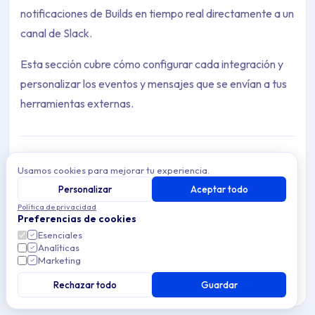
notificaciones de Builds en tiempo real directamente a un
canal de Slack.
Esta sección cubre cómo configurar cada integración y
personalizar los eventos y mensajes que se envían a tus
herramientas externas.
Usamos cookies para mejorar tu experiencia.
Slack
Personalizar
Aceptar todo
Archive Contents: Integraciones
Conecta Applivery con Slack para recibir notificaciones
Política de privacidad
en tiempo real de nuevas Builds, feedback e informes de
Preferencias de cookies
error, y vencimiento de certificados.
This collection contains 2 articles across 1 sections: Integracio
Esenciales
Analíticas
Marketing
Topics covered: Slack, Webhooks personalizados
Rechazar todo
Guardar
5 min de lectura
Cross-platform
Article listing: