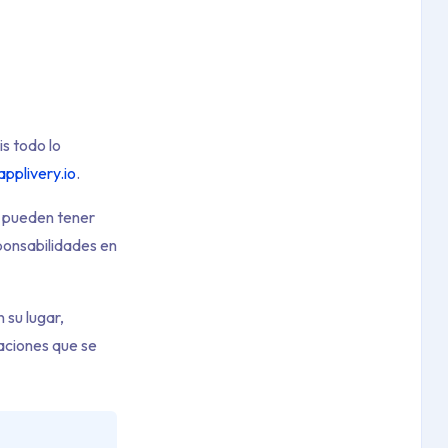
is todo lo
applivery.io
.
 pueden tener
sponsabilidades en
 su lugar,
aciones que se