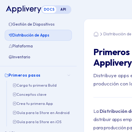
DOCS
API
Estás aquí: Home >
Gestión de Dispositivos
Distribución d
Distribución de Apps
Home
Plataforma
Primeros 
Inventario
Applivery
Distribuye apps 
Primeros pasos
producción con l
Carga tu primera Build
Conceptos clave
Crea tu primera App
La
Distribución 
Guía para la Store en Android
distribuir apps emp
Guía para la Store en iOS
para producción pa