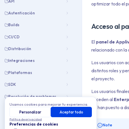
API
optimizar todo el 
Autenticación
Acceso al pa
Builds
CI/CD
El
panel de Appli
Distribución
relacionado con la 
Integraciones
Los usuarios con a
distintos roles y p
Plataformas
el proyecto.
SDK
Los usuarios final
Resolución de problemas
acceden al
Enterp
Usamos cookies para mejorar tu experiencia.
les han puesto a di
Personalizar
Aceptar todo
Política de privacidad
Preferencias de cookies
Note