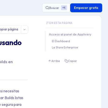
Empezar gratis
Buscar
K
⌘
Document Outline
EN ESTA PÁGINA
This document contains 1 main sections an
opiar página
Key topics covered: Acceso al panel de A
Acceso al panel de Applivery
Section hierarchy:
 usando
El Dashboard
1. Acceso al panel de Applive
La Store Enterprise
   1.1. El Dashboard

   1.2. La Store Enterprise
ilds en
Arriba
Copiar
si necesitas
r Builds listas
y segura para