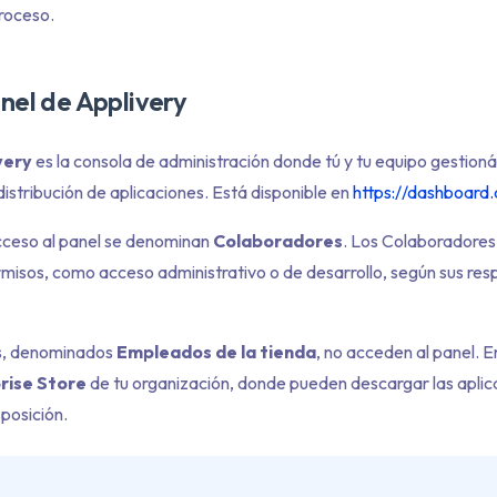
proceso.
nel de Applivery
very
es la consola de administración donde tú y tu equipo gestioná
distribución de aplicaciones. Está disponible en
https://dashboard.
cceso al panel se denominan
Colaboradores
. Los Colaboradores
ermisos, como acceso administrativo o de desarrollo, según sus re
es, denominados
Empleados de la tienda
, no acceden al panel. En
rise Store
de tu organización, donde pueden descargar las aplic
sposición.