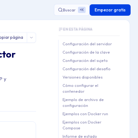
Empezar gratis
Buscar
K
⌘
Document Outline
EN ESTA PÁGINA
This document contains 10 main sections 
opiar página
Key topics covered: Configuración del se
Configuración del servidor
Section hierarchy:
ctor
Configuración de la clave
1. Configuración del servidor
Configuración del sujeto
2. Configuración de la clave

Configuración del desafío
3. Configuración del sujeto

Versiones disponibles
P y
4. Configuración del desafío

5. Versiones disponibles

Cómo configurar el
contenedor
6. Cómo configurar el contene
Ejemplo de archivo de
7. Ejemplo de archivo de conf
configuración
8. Ejemplos con Docker run

Ejemplos con Docker run
9. Ejemplos con Docker Compos
Ejemplos con Docker
10. Informe de estado
Compose
Informe de estado