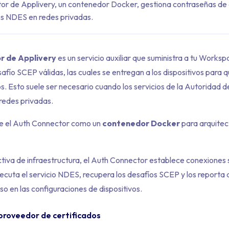
or de Applivery, un contenedor Docker, gestiona contraseñas de
os NDES en redes privadas.
r de Applivery
es un servicio auxiliar que suministra a tu Works
afío SCEP válidas, las cuales se entregan a los dispositivos para
dos. Esto suele ser necesario cuando los servicios de la Autoridad d
redes privadas.
ye el Auth Connector como un
contenedor Docker
para arquite
iva de infraestructura, el Auth Connector establece conexiones s
ecuta el servicio NDES, recupera los desafíos SCEP y los reporta 
so en las configuraciones de dispositivos.
 proveedor de certificados