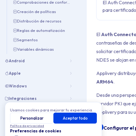
El Auth Connect
Comprobaciones de conformidad
para certificad
Creación de políticas
Distribución de recursos
Reglas de automatización
El
Auth Connecto
Segmentos
contraseñas de des
Variables dinámicas
solicitar certifica
NDES se alojan en 
Android
Applivery distribu
Apple
ARM64
.
Windows
Desde una perspect
Integraciones
servidor PKI que ej
Usamos cookies para mejorar tu experiencia.
Applivery para su u
Personalizar
Aceptar todo
Política de privacidad
Configurar el
1
Preferencias de cookies