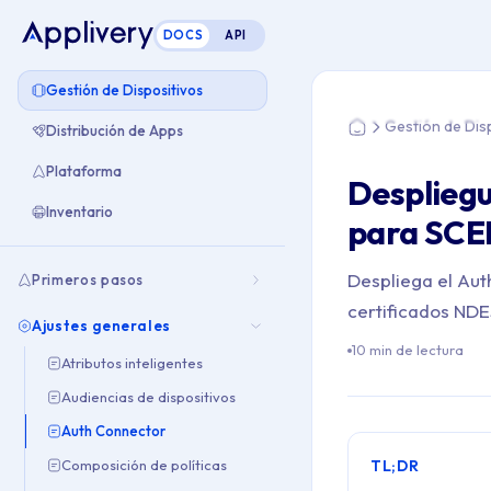
DOCS
API
Estás aquí: Home >
Gestión de Dispositivos
Gestión de Dis
Distribución de Apps
Home
Plataforma
Despliegu
Inventario
para SCE
Despliega el Aut
Primeros pasos
certificados NDE
Ajustes generales
10 min de lectura
Atributos inteligentes
Audiencias de dispositivos
Auth Connector
Composición de políticas
TL;DR