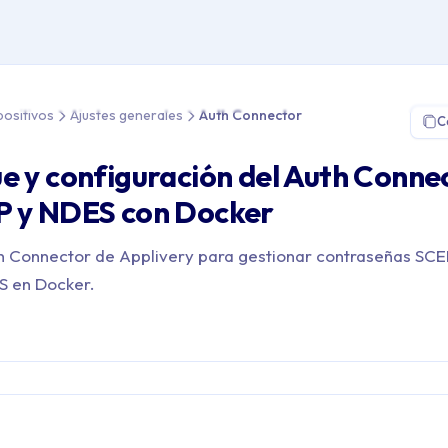
 Gestión de Dispositivos > Ajustes generales > Auth Connector
positivos
Ajustes generales
Auth Connector
C
e y configuración del Auth Conne
P y NDES con Docker
h Connector de Applivery para gestionar contraseñas SCE
S en Docker.