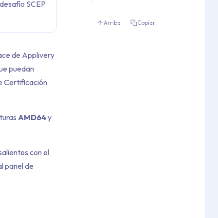
 desafío SCEP
Arriba
Copiar
pace de Applivery
 que puedan
e Certificación
cturas
AMD64
y
alientes con el
al panel de