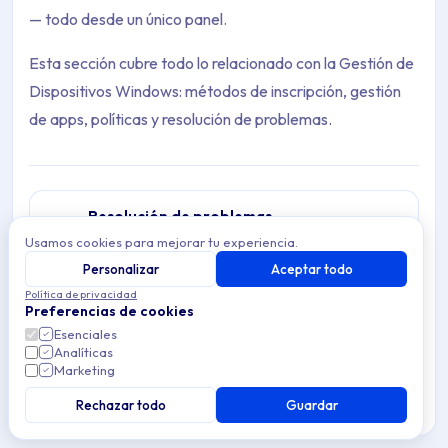
— todo desde un único panel.
Esta sección cubre todo lo relacionado con la Gestión de
Dispositivos Windows: métodos de inscripción, gestión
de apps, políticas y resolución de problemas.
Resolución de problemas
Resuelve problemas comunes de Gestión de
Usamos cookies para mejorar tu experiencia.
Archive Contents: Windows
Dispositivos Windows en Applivery — soluciona
Personalizar
Aceptar todo
0 articles
problemas de inscripción, errores de
sincronización de configuración, problemas de
Política de privacidad
This collection contains 1 articles across 1 sections: Windows.
despliegue de apps y conflictos de
Preferencias de cookies
configuración.
Políticas
Esenciales
Topics covered: Primeros pasos
Políticas de Windows en Applivery — configura
Analíticas
ajustes de seguridad, reglas de cumplimiento y
Marketing
16 articles
restricciones de dispositivos a escala.
Article listing:
Rechazar todo
Guardar