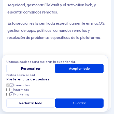
seguridad, gestionar FileVault y el activation lock, y
ejecutar comandos remotos.
Esta sección está centrada específicamente en macOS:
gestión de apps, políticas, comandos remotos y
resolución de problemas específicos de la plataforma.
Usamos cookies para mejorar tu experiencia.
Resolución de problemas
Resuelve problemas comunes de gestión de
Personalizar
Aceptar todo
dispositivos macOS en Applivery — soluciona
Política de privacidad
3 articles
errores de inscripción, problemas de
Preferencias de cookies
configuración y problemas de seguridad.
Esenciales
Analíticas
Scripts
Marketing
Automatiza tareas en dispositivos macOS
gestionados usando scripts en Applivery — crea,
Rechazar todo
Guardar
5 articles
asigna y gestiona scripts para una gestión de
dispositivos eficiente.