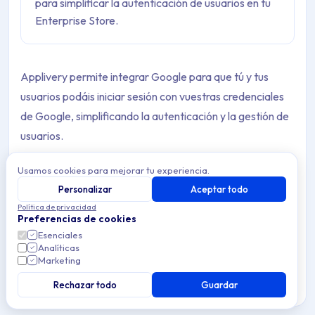
para simplificar la autenticación de usuarios en tu
Enterprise Store.
Applivery permite integrar Google para que tú y tus
usuarios podáis iniciar sesión con vuestras credenciales
de Google, simplificando la autenticación y la gestión de
usuarios.
Usamos cookies para mejorar tu experiencia.
Configura tu Google login
Personalizar
Aceptar todo
Política de privacidad
Preferencias de cookies
Una vez en el
panel de Applivery
, dirígete a
Ajustes
Esenciales
del Workspace
desde el menú desplegable superior,
Analíticas
1
Marketing
luego abre
Proveedores de acceso
en el menú
2
lateral izquierdo y haz clic en la opción
Social
bajo la
Rechazar todo
Guardar
sección
Enterprise Store
.
3