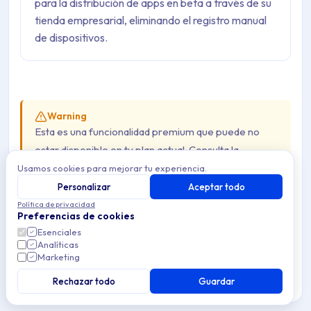
para la distribución de apps en beta a través de su
tienda empresarial, eliminando el registro manual
de dispositivos.
Warning
Esta es una funcionalidad premium que puede no
estar disponible en tu plan actual. Consulta la
disponibilidad en nuestra
página de precios
.
Usamos cookies para mejorar tu experiencia.
Personalizar
Aceptar todo
Política de privacidad
UDID son las siglas de
Unique Device Identifier
Preferencias de cookies
(Identificador Único de Dispositivo). Es un valor de 40
Esenciales
Analíticas
caracteres alfanuméricos y es usado por Apple para el
Marketing
registro de dispositivos. Los UDIDs son necesarios si
Rechazar todo
Guardar
quieres instalar versiones alpha o beta de apps iOS antes
de que sean lanzadas en la App Store oficial de Apple.