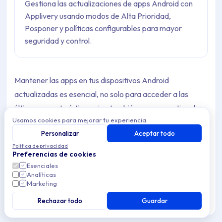
Gestiona las actualizaciones de apps Android con
Applivery usando modos de Alta Prioridad,
Posponer y políticas configurables para mayor
seguridad y control.
Mantener las apps en tus dispositivos Android
actualizadas es esencial, no solo para acceder a las
últimas características, sino también para garantizar la
Usamos cookies para mejorar tu experiencia.
seguridad y un rendimiento óptimo. Las actualizaciones a
Personalizar
Aceptar todo
menudo incluyen parches de seguridad que protegen
Política de privacidad
contra vulnerabilidades, correcciones de errores que
Preferencias de cookies
mejoran la estabilidad y optimizaciones que hacen que
Esenciales
Analíticas
las apps funcionen de manera más eficiente.
Marketing
En entornos corporativos o al gestionar un gran número
Rechazar todo
Guardar
de dispositivos, gestionar estas actualizaciones