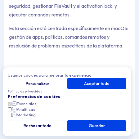
seguridad, gestionar FileVault y el activation lock, y
ejecutar comandos remotos.
Esta sección está centrada específicamente en macOS:
gestión de apps, políticas, comandos remotos y
resolución de problemas específicos de la plataforma.
Usamos cookies para mejorar tu experiencia.
Resolución de problemas
Resuelve problemas comunes de gestión de
Personalizar
Aceptar todo
dispositivos macOS en Applivery — soluciona
Política de privacidad
3 articles
errores de inscripción, problemas de
Preferencias de cookies
configuración y problemas de seguridad.
Esenciales
Analíticas
Scripts
Marketing
Automatiza tareas en dispositivos macOS
gestionados usando scripts en Applivery — crea,
Rechazar todo
Guardar
5 articles
asigna y gestiona scripts para una gestión de
dispositivos eficiente.