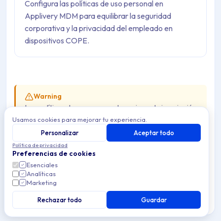
Configura las políticas de uso personal en
Applivery MDM para equilibrar la seguridad
corporativa y la privacidad del empleado en
dispositivos COPE.
Warning
Las políticas de uso personal requieren la inscripción
Usamos cookies para mejorar tu experiencia.
COPE (perfil de trabajo en un dispositivo de
empresa) y
no están disponibles en dispositivos
Personalizar
Aceptar todo
AOSP
. En AOSP, el Applivery DPC se ejecuta como
Política de privacidad
Preferencias de cookies
propietario del dispositivo en todo el dispositivo — no
Esenciales
existe un perfil personal ni un perfil de trabajo que
Analíticas
Marketing
configurar por separado.
Rechazar todo
Guardar
La gestión moderna de dispositivos móviles requiere un