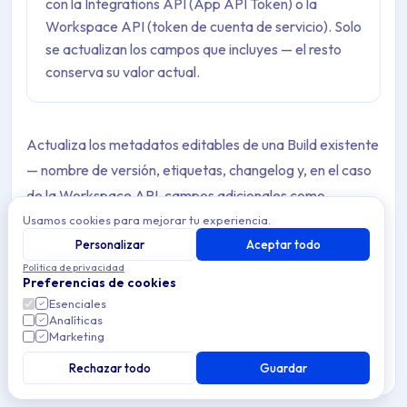
con la Integrations API (App API Token) o la
Workspace API (token de cuenta de servicio). Solo
se actualizan los campos que incluyes — el resto
conserva su valor actual.
Actualiza los metadatos editables de una Build existente
— nombre de versión, etiquetas, changelog y, en el caso
de la Workspace API, campos adicionales como
metadatos personalizados, scripts por defecto y estado
Usamos cookies para mejorar tu experiencia.
de deshabilitación. El binario de la Build y la información
Personalizar
Aceptar todo
Política de privacidad
de procesamiento no se ven afectados.
Preferencias de cookies
Esenciales
Incluye solo los campos que quieras cambiar. Los campos
Analíticas
no incluidos en el cuerpo de la petición conservan su valor
Marketing
actual.
Rechazar todo
Guardar
Applivery proporciona dos APIs independientes para