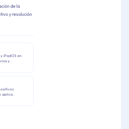
ación de la
tivo y resolución
S y iPadOS en
visa y
porativos,
iento y la
positivos
y aplica
S, iPadOS y
ralizado.
, VPP, supervisión y fundamentos de la gestión de dispositivos 