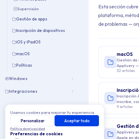
Esta sección cubre 
Supervisión
plataforma, métodos
Gestión de apps
de problemas — or
Inscripción de dispositivos
iOS y iPadOS
macOS
macOS
Gestión de 
Archive Cont
Políticas
Applivery —
32 articles
aprovisiona
seguridad y
Windows
This collection cont
escala.
Inscripció
Integraciones
Topics covered: Ap
Inscripción
inscribe, co
9 articles
dispositivo
Usamos cookies para mejorar tu experiencia.
escala desd
Article listing:
Personalizar
Aceptar todo
Gestión d
Apple MDM
- 
Política de privacidad
Applivery p
Preferencias de cookies
Apple en di