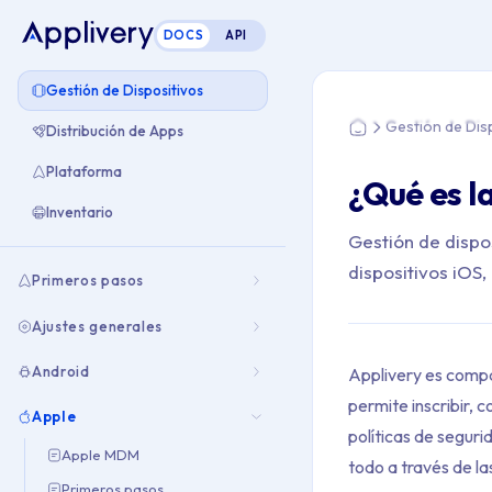
DOCS
API
Estás aquí: Home >
Gestión de Dispositivos
Gestión de Dis
Distribución de Apps
Home
Plataforma
¿Qué es l
Inventario
Gestión de dispo
dispositivos iOS
Primeros pasos
Ajustes generales
Android
Applivery es comp
permite inscribir, 
Apple
políticas de seguri
Apple MDM
todo a través de l
Primeros pasos