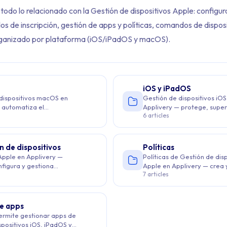
todo lo relacionado con la Gestión de dispositivos Apple: configur
 de inscripción, gestión de apps y políticas, comandos de disposi
ganizado por plataforma (iOS/iPadOS y macOS).
iOS y iPadOS
dispositivos macOS en
Gestión de dispositivos iO
ents: Apple
 automatiza el
Applivery — protege, super
6 articles
miento, aplica políticas de
administra dispositivos cor
 mantén el cumplimiento a
automatiza el aprovisionam
ains 3 articles across 1 sections: Apple.
aplicación de políticas.
n de dispositivos
Políticas
ple MDM, Primeros pasos, Supervisión
 Apple en Applivery —
Políticas de Gestión de dis
nfigura y gestiona
Apple en Applivery — crea 
7 articles
s iOS, iPadOS y macOS a
políticas en dispositivos iO
e un panel centralizado.
macOS desde un panel cent
e apps
Apple MDM con Applivery — visión general de Apple Business, DEP
ermite gestionar apps de
spositivos iOS, iPadOS y