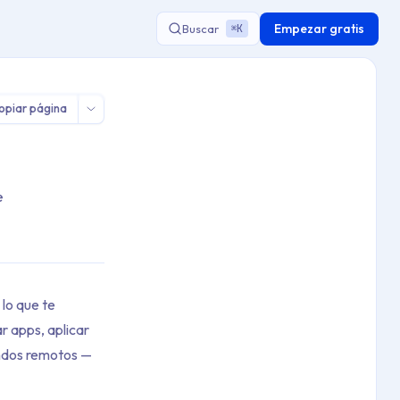
Empezar gratis
Buscar
K
⌘
opiar página
e
lo que te
r apps, aplicar
mandos remotos —