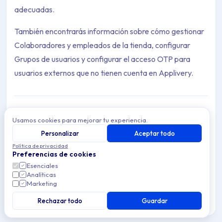
adecuadas.
También encontrarás información sobre cómo gestionar
Colaboradores y empleados de la tienda, configurar
Grupos de usuarios y configurar el acceso OTP para
usuarios externos que no tienen cuenta en Applivery.
Usamos cookies para mejorar tu experiencia.
Distribuir Apps
Personalizar
Aceptar todo
Archive Contents: Distribución
Distribuye Apps a través de las tiendas pública y privada
Política de privacidad
de Applivery. Controla el acceso, la seguridad y el
Preferencias de cookies
branding por app y por Audiencia.
This collection contains 6 articles across 1 sections: Distribuir.
Esenciales
Analíticas
Marketing
Topics covered: Distribuir Apps, Gestión de usuarios, Desplie
Rechazar todo
Guardar
8 min de lectura
Cross-platform
Article listing: