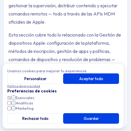
gestionar la supervisión, distribuir contenido y ejecutar
comandos remotos — todo a través de las APIs MDM
oficiales de Apple.
Esta sección cubre todo lo relacionado con la Gestión de
dispositivos Apple: configuración de la plataforma,
métodos de inscripción, gestión de apps y políticas,
comandos de dispositivo y resolución de problemas —
organizado por plataforma (iOS/iPadOS y macOS).
Usamos cookies para mejorar tu experiencia.
Personalizar
Aceptar todo
Política de privacidad
Preferencias de cookies
macOS
Esenciales
Gestión de dispositivos macOS en Applivery —
Analíticas
Archive Contents: Apple
automatiza el aprovisionamiento, aplica
Marketing
33 articles
políticas de seguridad y mantén el cumplimiento
a escala.
Rechazar todo
Guardar
This collection contains 4 articles across 1 sections: Apple.
iOS y iPadOS