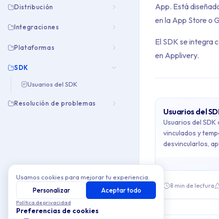
App. Está diseñado
Distribución
en la App Store o 
Integraciones
El SDK se integra c
Plataformas
en Applivery.
SDK
Usuarios del SDK
Resolución de problemas
Usuarios del S
Archive Con
Usuarios del SDK 
vinculados y temp
desvincularlos, ap
This collection cont
seguimiento del u
Topics covered: Us
Usamos cookies para mejorar tu experiencia.
8 min de lectura
Personalizar
Aceptar todo
Article listing:
Política de privacidad
Preferencias de cookies