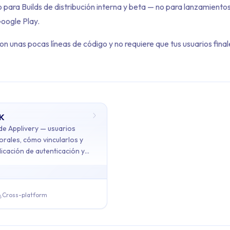
 para Builds de distribución interna y beta — no para lanzamiento
Google Play.
on unas pocas líneas de código y no requiere que tus usuarios fin
DK
tents: SDK
de Applivery — usuarios
orales, cómo vincularlos y
licación de autenticación y
ains 1 articles across 1 sections: SDK.
so y feedback de la App.
uarios del SDK
Cross-platform