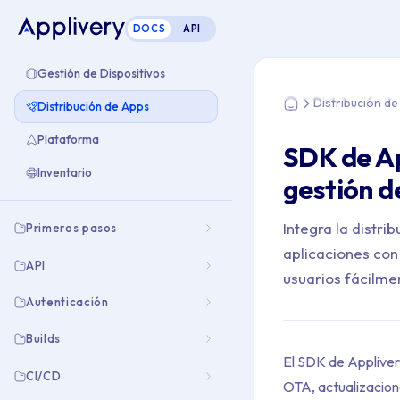
DOCS
API
Estás aquí: Home >
Gestión de Dispositivos
Distribución d
Distribución de Apps
Home
Plataforma
SDK de Ap
Inventario
gestión d
Integra la distri
Primeros pasos
aplicaciones con
API
usuarios fácilme
Autenticación
Builds
El SDK de Applivery
CI/CD
OTA, actualizacion