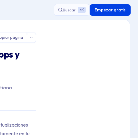
Empezar gratis
Buscar
K
⌘
opiar página
pps y
tiona
ctualizaciones
ctamente en tu