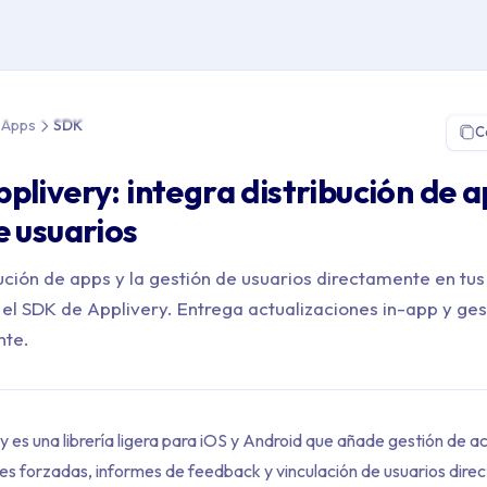
 Distribución de Apps > SDK
e Apps
SDK
C
plivery: integra distribución de a
e usuarios
bución de apps y la gestión de usuarios directamente en tus
 el SDK de Applivery. Entrega actualizaciones in-app y ges
nte.
 es una librería ligera para iOS y Android que añade gestión de a
es forzadas, informes de feedback y vinculación de usuarios dire