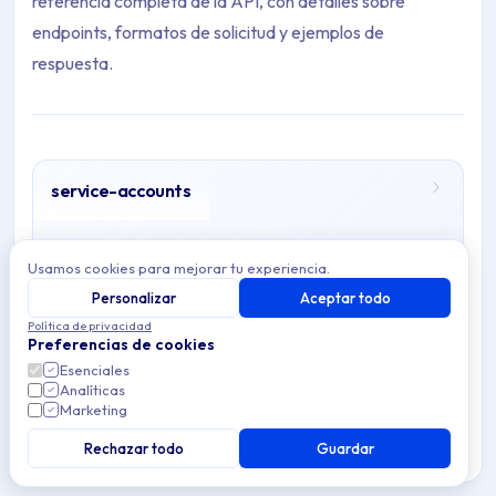
referencia completa de la API, con detalles sobre
endpoints, formatos de solicitud y ejemplos de
respuesta.
service-accounts
Archive Contents: index
This collection contains 1 articles.
Usamos cookies para mejorar tu experiencia.
Personalizar
Aceptar todo
Topics covered: service-accounts
Política de privacidad
Preferencias de cookies
Esenciales
Article listing:
Analíticas
Marketing
service-accounts
Rechazar todo
Guardar