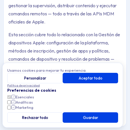
gestionar la supervisión, distribuir contenido y ejecutar
comandos remotos — todo a través de las APIs MDM
oficiales de Apple.
Esta sección cubre todo lo relacionado con la Gestión de
dispositivos Apple: configuración de la plataforma,
métodos de inscripción, gestión de apps y políticas,
comandos de dispositivo y resolución de problemas —
organizado por plataforma (iOS/iPadOS y macOS).
Usamos cookies para mejorar tu experiencia.
Personalizar
Aceptar todo
Política de privacidad
Preferencias de cookies
macOS
Esenciales
Gestión de dispositivos macOS en Applivery —
Analíticas
Archive Contents: Apple
automatiza el aprovisionamiento, aplica
Marketing
33 articles
políticas de seguridad y mantén el cumplimiento
a escala.
Rechazar todo
Guardar
This collection contains 4 articles across 1 sections: Apple.
iOS y iPadOS