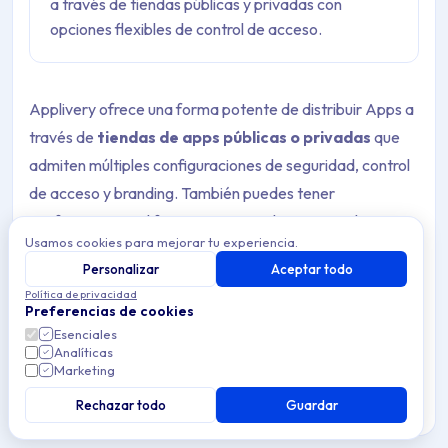
a través de tiendas públicas y privadas con
opciones flexibles de control de acceso.
Applivery ofrece una forma potente de distribuir Apps a
través de
tiendas de apps públicas o privadas
que
admiten múltiples configuraciones de seguridad, control
de acceso y branding. También puedes tener
configuraciones diferentes para cada App y cada
Usamos cookies para mejorar tu experiencia.
Audiencia.
Personalizar
Aceptar todo
Política de privacidad
Preferencias de cookies
Tiendas de apps
Esenciales
Analíticas
Marketing
Applivery admite tiendas de apps
públicas
y
privadas
.
Rechazar todo
Guardar
Tiendas de apps públicas
: