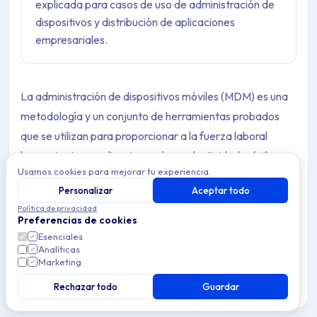
explicada para casos de uso de administración de
dispositivos y distribución de aplicaciones
empresariales.
La administración de dispositivos móviles (MDM) es una
metodología y un conjunto de herramientas probados
que se utilizan para proporcionar a la fuerza laboral
herramientas y aplicaciones de productividad móviles
Usamos cookies para mejorar tu experiencia.
mientras se mantienen seguros los datos corporativos.
Personalizar
Aceptar todo
Política de privacidad
Preferencias de cookies
Esenciales
¿Te resultó útil esta página?
Analíticas
Marketing
Sí
No
Rechazar todo
Guardar